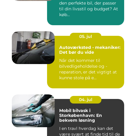
den perfekte bil, der passer
til din livsstil og budget? At
køb...
05. jul
Autoværksted - mekaniker:
Det bør du vide
Når det kommer til
bilvedligeholdelse og -
reparation, er det vigtigt at
kunne stole på e...
04. jul
Mobil bilvask i
Storkøbenhavn: En
bekvem løsning
I en travl hverdag kan det
være svært at finde tid til de