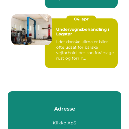
04. apr
Undervognsbehandling i
Løgstør
I det danske klima er biler
ofte udsat for barske
vejforhold, der kan forårsage
rust og forrin...
Adresse