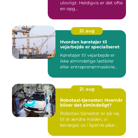
ulovligt. Heldigvis er det ofte
en opg...
21. aug
Hvordan køretøjer til
vejarbejde er specialiseret
Køretøjer til vejarbejde er
ikke almindelige lastbiler
eller entreprenørmaskine...
21. aug
Robotaxi-tjenester: Hvornår
bliver det almindeligt?
Robotaxi-tjenester er på vej
til at ændre måden, vi
bevæger os i byerne p&ar...