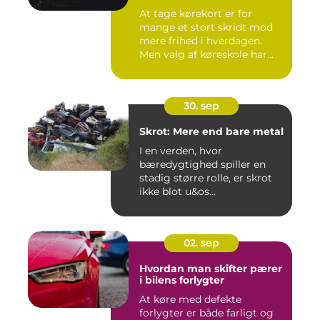
At tage kørekort er for
mange et stort skridt mod
mere frihed i hverdagen.
Men valg af køreskole har...
30. sep
Skrot: Mere end bare metal
I en verden, hvor
bæredygtighed spiller en
stadig større rolle, er skrot
ikke blot u&os...
02. sep
Hvordan man skifter pærer
i bilens forlygter
At køre med defekte
forlygter er både farligt og