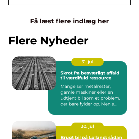
Få læst flere indlæg her
Flere Nyheder
31. jul
Skrot fra besværligt affald
til værdifuld ressource
Mange ser metalrester,
gamle maskiner eller en
udtjent bil som et problem,
der bare fylder op. Men s...
30. jul
Brugt bil på Lolland: sådan