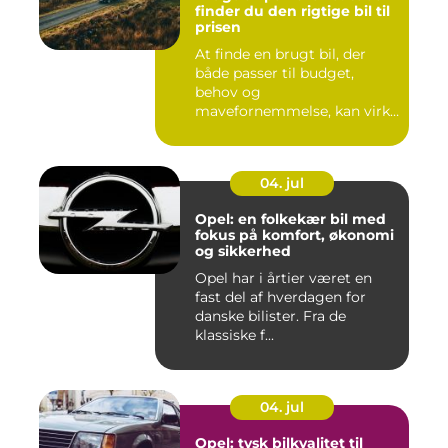
finder du den rigtige bil til
prisen
At finde en brugt bil, der
både passer til budget,
behov og
mavefornemmelse, kan virke
uoversk...
04. jul
Opel: en folkekær bil med
fokus på komfort, økonomi
og sikkerhed
Opel har i årtier været en
fast del af hverdagen for
danske bilister. Fra de
klassiske f...
04. jul
Opel: tysk bilkvalitet til