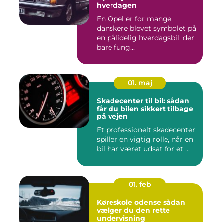
hverdagen
En Opel er for mange
danskere blevet symbolet på
en pålidelig hverdagsbil, der
bare fung...
01. maj
Skadecenter til bil: sådan
får du bilen sikkert tilbage
på vejen
Et professionelt skadecenter
spiller en vigtig rolle, når en
bil har været udsat for et ...
01. feb
Køreskole odense sådan
vælger du den rette
undervisning