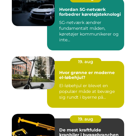
Hvordan 5G-netværk
forbedrer køretøjsteknologi
5G-netværk ændrer
fundamentalt måden,
køretøjer kommunikerer og
inte...
19. aug
Hvor grønne er moderne
el-løbehjul?
El-løbehjul er blevet en
populær måde at bevæge
sig rundt i byerne på...
19. aug
De mest kraftfulde
kranbiler i byggebranchen