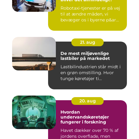
Robotaxi-tjenester er på vej
til at ændre måden, vi
bevæger os i byerne p&ar...
21. aug
De mest miljøvenlige
lastbiler på markedet
Lastbilindustrien står midt i
en grøn omstilling. Hvor
tunge køretøjer ti...
20. aug
Hvordan
undervandskøretøjer
fungerer i forskning
Havet dækker over 70 % af
jordens overflade, men