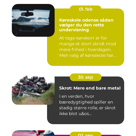
01. feb
Køreskole odense sådan
vælger du den rette
undervisning
At tage kørekort er for
mange et stort skridt mod
mere frihed i hverdagen.
Men valg af køreskole har...
30. sep
Skrot: Mere end bare metal
I en verden, hvor
bæredygtighed spiller en
stadig større rolle, er skrot
ikke blot u&os...
02. sep