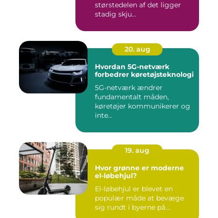
størstedelen af det ligger
stadig skju...
20. aug
Hvordan 5G-netværk
forbedrer køretøjsteknologi
5G-netværk ændrer
fundamentalt måden,
køretøjer kommunikerer og
inte...
19. aug
Hvor grønne er moderne
el-løbehjul?
El-løbehjul er blevet en
populær måde at bevæge
sig rundt i byerne på...