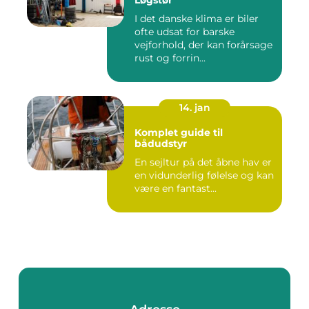
Løgstør
I det danske klima er biler
ofte udsat for barske
vejforhold, der kan forårsage
rust og forrin...
14. jan
Komplet guide til
bådudstyr
En sejltur på det åbne hav er
en vidunderlig følelse og kan
være en fantast...