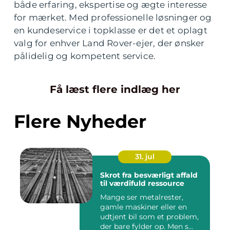
både erfaring, ekspertise og ægte interesse
for mærket. Med professionelle løsninger og
en kundeservice i topklasse er det et oplagt
valg for enhver Land Rover-ejer, der ønsker
pålidelig og kompetent service.
Få læst flere indlæg her
Flere Nyheder
31. jul
Skrot fra besværligt affald
til værdifuld ressource
Mange ser metalrester,
gamle maskiner eller en
udtjent bil som et problem,
der bare fylder op. Men s...