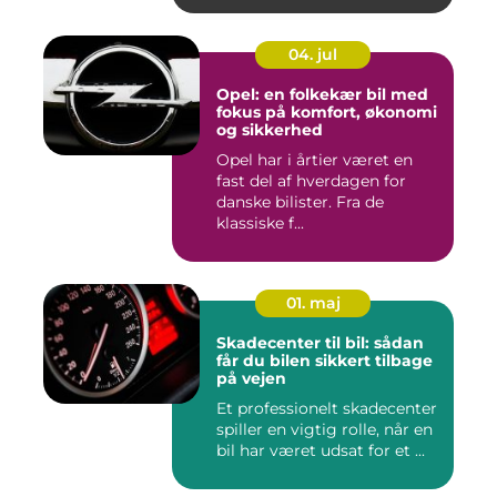
04. jul
Opel: en folkekær bil med
fokus på komfort, økonomi
og sikkerhed
Opel har i årtier været en
fast del af hverdagen for
danske bilister. Fra de
klassiske f...
01. maj
Skadecenter til bil: sådan
får du bilen sikkert tilbage
på vejen
Et professionelt skadecenter
spiller en vigtig rolle, når en
bil har været udsat for et ...