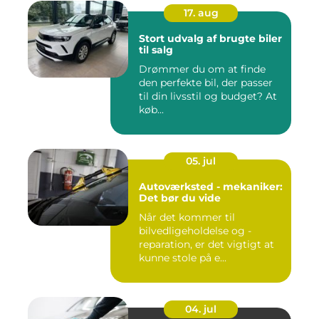
17. aug
Stort udvalg af brugte biler
til salg
Drømmer du om at finde
den perfekte bil, der passer
til din livsstil og budget? At
køb...
05. jul
Autoværksted - mekaniker:
Det bør du vide
Når det kommer til
bilvedligeholdelse og -
reparation, er det vigtigt at
kunne stole på e...
04. jul