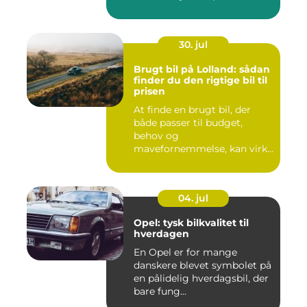
30. jul
Brugt bil på Lolland: sådan
finder du den rigtige bil til
prisen
At finde en brugt bil, der
både passer til budget,
behov og
mavefornemmelse, kan virke
uoversk...
04. jul
Opel: tysk bilkvalitet til
hverdagen
En Opel er for mange
danskere blevet symbolet på
en pålidelig hverdagsbil, der
bare fung...