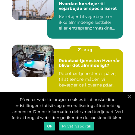
Hvordan køretøjer til
vejarbejde er specialiseret
Køretøjer til vejarbejde er
ikke almindelige lastbiler
eller entreprenørmaskine...
21. aug
Robotaxi-tjenester: Hvornår
bliver det almindeligt?
Robotaxi-tjenester er på vej
til at ændre måden, vi
bevæger os i byerne p&ar...
På vores website bruges cookies til at huske dine
indstillinger, statistik og personalisering af indhold og
21. aug
annoncer. Denne information deles med tredjepart. Ved
De mest miljøvenlige
fortsat brug af websiden godkender du cookiepolitikken.
lastbiler på markedet
Ok
Privatlivspolitik
Lastbilindustrien står midt i