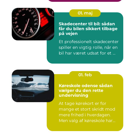
01. maj
Skadecenter til bil: sådan
får du bilen sikkert tilbage
på vejen
Et professionelt skadecenter
spiller en vigtig rolle, når en
bil har været udsat for et ...
01. feb
Køreskole odense sådan
vælger du den rette
undervisning
At tage kørekort er for
mange et stort skridt mod
mere frihed i hverdagen.
Men valg af køreskole har...