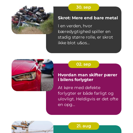
30. sep
Skrot: Mere end bare metal
I en verden, hvor
bæredygtighed spiller en
stadig større rolle, er skrot
ikke blot u&os...
02. sep
Hvordan man skifter pærer
i bilens forlygter
At køre med defekte
forlygter er både farligt og
ulovligt. Heldigvis er det ofte
en opg...
21. aug