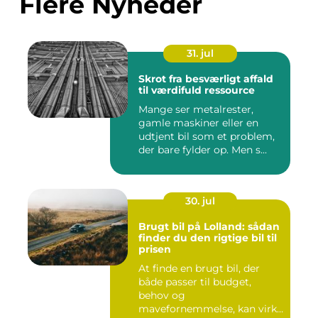
Flere Nyheder
31. jul
Skrot fra besværligt affald
til værdifuld ressource
Mange ser metalrester,
gamle maskiner eller en
udtjent bil som et problem,
der bare fylder op. Men s...
30. jul
Brugt bil på Lolland: sådan
finder du den rigtige bil til
prisen
At finde en brugt bil, der
både passer til budget,
behov og
mavefornemmelse, kan virke