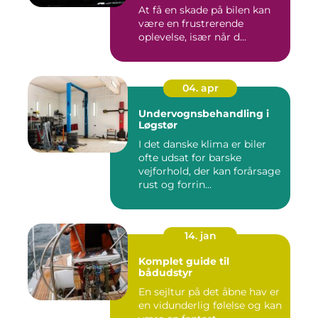
At få en skade på bilen kan
være en frustrerende
oplevelse, især når d...
04. apr
Undervognsbehandling i
Løgstør
I det danske klima er biler
ofte udsat for barske
vejforhold, der kan forårsage
rust og forrin...
14. jan
Komplet guide til
bådudstyr
En sejltur på det åbne hav er
en vidunderlig følelse og kan