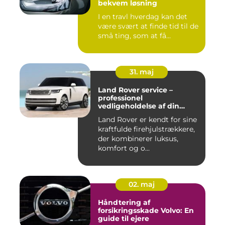
bekvem løsning
I en travl hverdag kan det
være svært at finde tid til de
små ting, som at få...
31. maj
Land Rover service –
professionel
vedligeholdelse af din
firehjulstrækker
Land Rover er kendt for sine
kraftfulde firehjulstrækkere,
der kombinerer luksus,
komfort og o...
02. maj
Håndtering af
forsikringsskade Volvo: En
guide til ejere