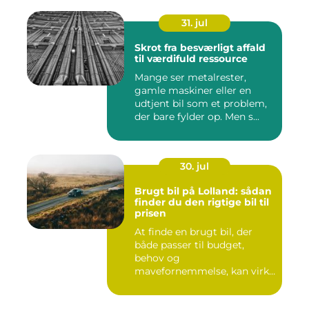
31. jul
Skrot fra besværligt affald
til værdifuld ressource
Mange ser metalrester,
gamle maskiner eller en
udtjent bil som et problem,
der bare fylder op. Men s...
30. jul
Brugt bil på Lolland: sådan
finder du den rigtige bil til
prisen
At finde en brugt bil, der
både passer til budget,
behov og
mavefornemmelse, kan virke
uoversk...