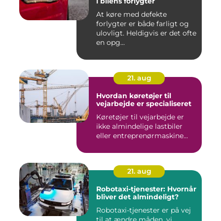
i bilens forlygter
At køre med defekte
forlygter er både farligt og
ulovligt. Heldigvis er det ofte
en opg...
21. aug
Hvordan køretøjer til
vejarbejde er specialiseret
Køretøjer til vejarbejde er
ikke almindelige lastbiler
eller entreprenørmaskine...
21. aug
Robotaxi-tjenester: Hvornår
bliver det almindeligt?
Robotaxi-tjenester er på vej
til at ændre måden, vi