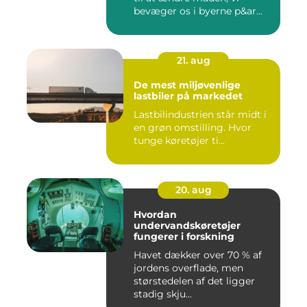
bevæger os i byerne p&ar...
21. aug
De mest miljøvenlige
lastbiler på markedet
Lastbilindustrien står midt i
en grøn omstilling. Hvor
tunge køretøjer ti...
20. aug
Hvordan
undervandskøretøjer
fungerer i forskning
Havet dækker over 70 % af
jordens overflade, men
størstedelen af det ligger
stadig skju...