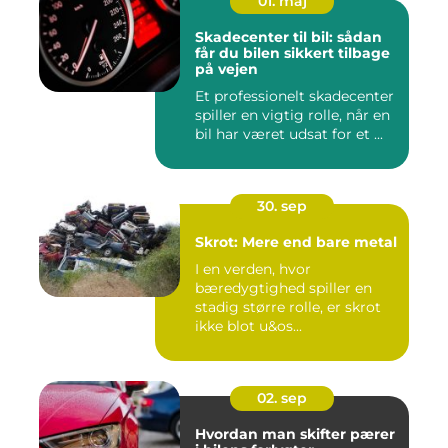
01. maj
Skadecenter til bil: sådan
får du bilen sikkert tilbage
på vejen
Et professionelt skadecenter
spiller en vigtig rolle, når en
bil har været udsat for et ...
30. sep
Skrot: Mere end bare metal
I en verden, hvor
bæredygtighed spiller en
stadig større rolle, er skrot
ikke blot u&os...
02. sep
Hvordan man skifter pærer