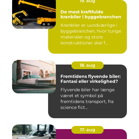
19. aug
De mest kraftfulde
kranbiler i byggebranchen
Kranbiler er uundværlige i
byggebranchen, hvor tunge
materialer og store
konstruktioner skal f...
18. aug
Fremtidens flyvende biler:
Fantasi eller virkelighed?
Flyvende biler har længe
været et symbol på
fremtidens transport, fra
science fict...
17. aug