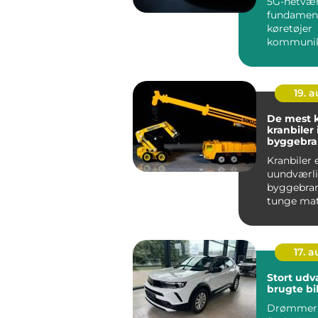
5G-netvæ
fundament
køretøjer
kommunik
inte...
19. 
De mest k
kranbiler 
byggebr
Kranbiler 
uundværli
byggebran
tunge mat
store kons
skal f...
17. 
Stort udv
brugte bil
Drømmer 