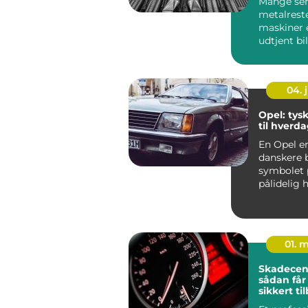
Mange se
metalrest
maskiner e
udtjent bi
problem, 
fylder op. 
04. j
Opel: tysk
til hverd
En Opel e
danskere 
symbolet 
pålidelig 
der bare fu
01. 
Skadecente
sådan får
sikkert ti
vejen