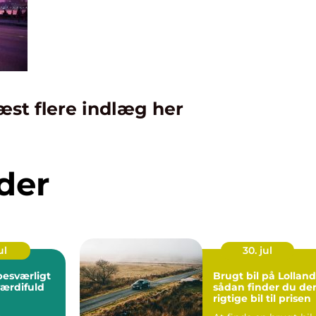
æst flere indlæg her
der
ul
30. jul
Brugt bil på Lolland
 værdifuld
sådan finder du de
rigtige bil til prisen