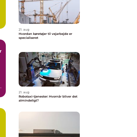
e
21. aug
Hvordan køretøjer til vejarbejde er
specialiseret
r
21. aug
Robotaxi-tjenester: Hvornår bliver det
almindeligt?