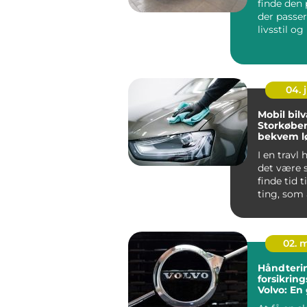
finde den 
der passer 
livsstil o
køb...
04. j
Mobil bilv
Storkøbe
bekvem l
I en travl
det være 
finde tid 
ting, som a
02. 
Håndterin
forsikrin
Volvo: En 
ejere