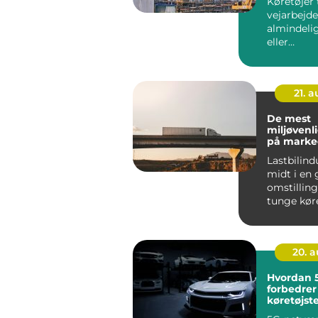
Køretøjer t
vejarbejde
almindelig
eller
entrepren
21. 
De mest
miljøvenli
på marke
Lastbilind
midt i en
omstilling
tunge køret
20. 
Hvordan 
forbedrer
køretøjst