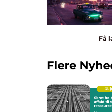
Få l
Flere Nyhe
31. j
Skrot fra besværligt
affald til
ressource