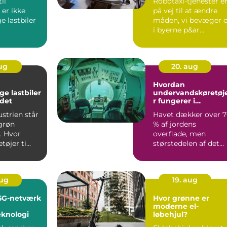
il
Robotaxi-tjenester e
 er ikke
på vej til at ændre
e lastbiler
måden, vi bevæger 
i byerne p&ar...
ørmaskine...
aug
20. aug
Hvordan
ge lastbiler
undervandskøretøj
det
r fungerer i
forskning
ustrien står
Havet dækker over 
 grøn
% af jordens
. Hvor
overflade, men
øjer ti...
størstedelen af det
ligger stadig skju...
aug
19. aug
5G-netværk
Hvor grønne er
moderne el-
eknologi
løbehjul?