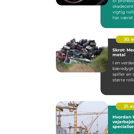
Et profess
skadecente
vigtig roll
har været 
...
30. 
Skrot: Me
metal
I en verde
bæredygt
spiller en 
større roll
ikke blot u
21. 
Hvordan k
vejarbejd
specialise