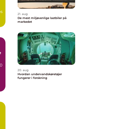
r
os
21. aug
De mest miljøvenlige lastbiler på
markedet
e
70
20. aug
Hvordan undervandskøretøjer
fungerer i forskning