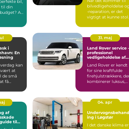
Når det kommer til
perfekte bil,
bilvedligeholdelse o
til din
-reparation, er det
g budget? At
vigtigt at kunne stol
på e...
ul
31. maj
ask i
Land Rover service 
nhavn: En
professionel
øsning
vedligeholdelse af
din firehjulstrækker
 hverdag kan
Land Rover er kendt
svært at
for sine kraftfulde
til de små
firehjulstrækkere, de
t få...
kombinerer luksus,
komfort og o...
maj
04. apr
g af
Undervognsbehand
gsskade
ing i Løgstør
guide til
I det danske klima er