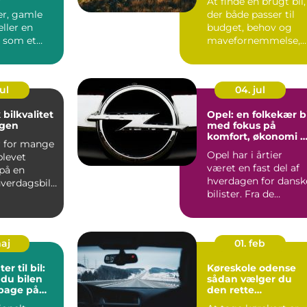
r
At finde en brugt bil,
er, gamle
der både passer til
ller en
budget, behov og
l som et
mavefornemmelse,
der bare
kan virke uoversk...
Men s...
ul
04. jul
 bilkvalitet
Opel: en folkekær bi
agen
med fokus på
komfort, økonomi 
r for mange
sikkerhed
Opel har i årtier
blevet
været en fast del af
på en
hverdagen for dansk
hverdagsbil,
bilister. Fra de
ng...
klassiske f...
maj
01. feb
r til bil:
Køreskole odense
 du bilen
sådan vælger du
lbage på
den rette
undervisning