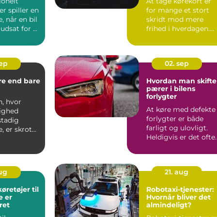
ionelt
At tage kørekort er
r spiller en
for mange et stort
e, når en bil
skridt mod mere
udsat for et
frihed i hverdagen.
Men valg af køreskol
har...
sep
02. sep
re end bare
Hvordan man skifte
pærer i bilens
forlygter
n, hvor
At køre med defekte
ighed
forlygter er både
stadig
farligt og ulovligt.
e, er skrot
Heldigvis er det ofte
&os...
en opg...
aug
21. aug
øretøjer til
Robotaxi-tjenester:
e er
Hvornår bliver det
ret
almindeligt?