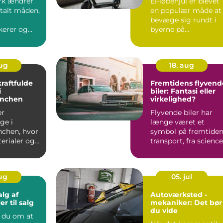
rk ændrer
El-løbehjul er blevet
alt måden,
en populær måde at
bevæge sig rundt i
erer og
byerne på...
aug
18. aug
raftfulde
Fremtidens flyvend
i
biler: Fantasi eller
anchen
virkelighed?
er
Flyvende biler har
ge i
længe været et
chen, hvor
symbol på fremtide
erialer og
transport, fra science
truktioner
fict...
aug
05. jul
alg af
Autoværksted -
er til salg
mekaniker: Det bør
du vide
du om at