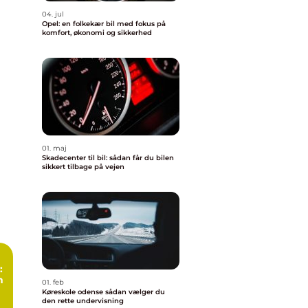
04. jul
Opel: en folkekær bil med fokus på
komfort, økonomi og sikkerhed
01. maj
Skadecenter til bil: sådan får du bilen
sikkert tilbage på vejen
:
n
01. feb
Køreskole odense sådan vælger du
den rette undervisning