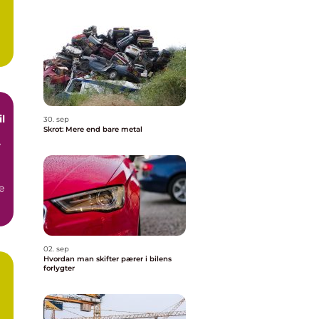
l
30. sep
Skrot: Mere end bare metal
og
e
02. sep
Hvordan man skifter pærer i bilens
forlygter