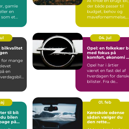
r
At finde en brugt bil,
er, gamle
der både passer til
ller en
budget, behov og
l som et
mavefornemmelse,
der bare
kan virke uoversk...
Men s...
ul
04. jul
 bilkvalitet
Opel: en folkekær bi
agen
med fokus på
komfort, økonomi 
r for mange
sikkerhed
Opel har i årtier
blevet
været en fast del af
på en
hverdagen for dansk
hverdagsbil,
bilister. Fra de
ng...
klassiske f...
maj
01. feb
r til bil:
Køreskole odense
 du bilen
sådan vælger du
lbage på
den rette
undervisning