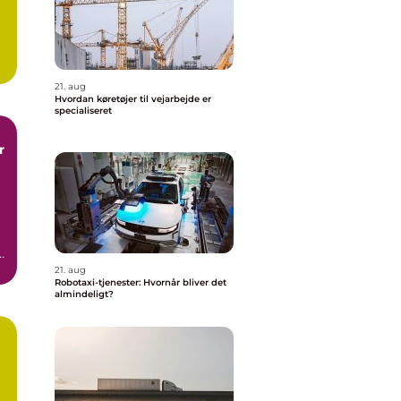
e
21. aug
Hvordan køretøjer til vejarbejde er
specialiseret
r
21. aug
Robotaxi-tjenester: Hvornår bliver det
almindeligt?