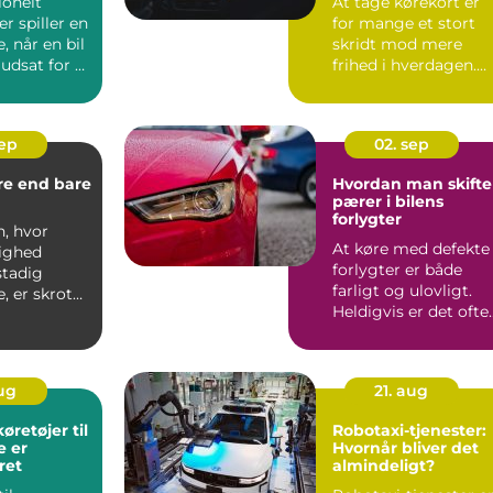
ionelt
At tage kørekort er
r spiller en
for mange et stort
e, når en bil
skridt mod mere
udsat for et
frihed i hverdagen.
Men valg af køreskol
har...
sep
02. sep
re end bare
Hvordan man skifte
pærer i bilens
forlygter
n, hvor
At køre med defekte
ighed
forlygter er både
stadig
farligt og ulovligt.
e, er skrot
Heldigvis er det ofte
&os...
en opg...
aug
21. aug
øretøjer til
Robotaxi-tjenester:
e er
Hvornår bliver det
ret
almindeligt?