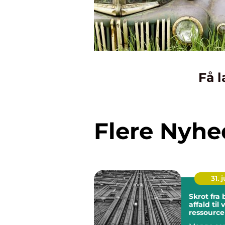
Få l
Flere Nyhe
31. j
Skrot fra besværligt
affald til
ressource