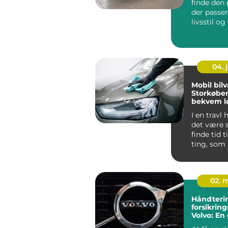
finde den 
der passer 
livsstil o
køb...
04. j
Mobil bilv
Storkøbe
bekvem l
I en travl
det være 
finde tid 
ting, som a
02. 
Håndterin
forsikrin
Volvo: En 
ejere