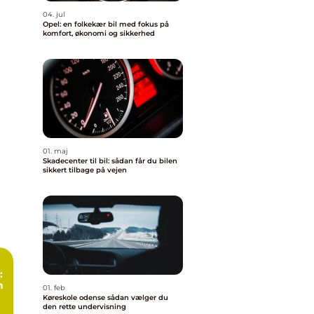
04. jul
Opel: en folkekær bil med fokus på
komfort, økonomi og sikkerhed
01. maj
Skadecenter til bil: sådan får du bilen
sikkert tilbage på vejen
:
n
01. feb
Køreskole odense sådan vælger du
den rette undervisning