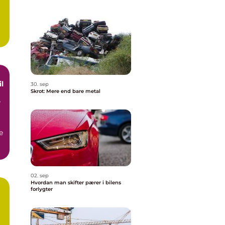
l
30. sep
Skrot: Mere end bare metal
og
e
02. sep
Hvordan man skifter pærer i bilens
forlygter