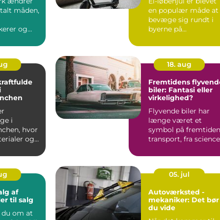
rk ændrer
El-løbehjul er blevet
alt måden,
en populær måde at
bevæge sig rundt i
erer og
byerne på...
aug
18. aug
raftfulde
Fremtidens flyvend
i
biler: Fantasi eller
anchen
virkelighed?
er
Flyvende biler har
ge i
længe været et
chen, hvor
symbol på fremtide
erialer og
transport, fra science
truktioner
fict...
aug
05. jul
alg af
Autoværksted -
er til salg
mekaniker: Det bør
du vide
du om at