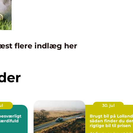
æst flere indlæg her
der
ul
30. jul
Brugt bil på Lolland
 værdifuld
sådan finder du de
rigtige bil til prisen