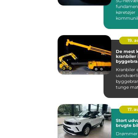
5G-netvæ
fundament
køretøjer
kommunik
inte...
19. 
De mest k
kranbiler 
byggebr
Kranbiler 
uundværli
byggebran
tunge mat
store kons
skal f...
17. 
Stort udv
brugte bil
Drømmer 