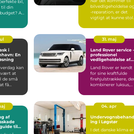
Når det kommer til
perfekte bil,
bilvedligeholdelse o
til din
-reparation, er det
g budget? At
vigtigt at kunne stol
på e...
ul
31. maj
ask i
Land Rover service 
nhavn: En
professionel
øsning
vedligeholdelse af
din firehjulstrækker
 hverdag kan
Land Rover er kendt
svært at
for sine kraftfulde
til de små
firehjulstrækkere, de
t få...
kombinerer luksus,
komfort og o...
maj
04. apr
g af
Undervognsbehand
gsskade
ing i Løgstør
guide til
I det danske klima er