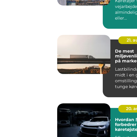
Køretøjer t
vejarbejde
almindelig
eller
entrepren
21. 
De mest
miljøvenli
på marke
Lastbilind
midt i en
omstilling
tunge køret
20. 
Hvordan 
forbedrer
køretøjst