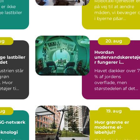
il
Robotaxi-tjenester e
 er ikke
på vej til at ændre
e lastbiler
måden, vi bevæger 
i byerne p&ar...
ørmaskine...
aug
20. aug
Hvordan
ge lastbiler
undervandskøretøj
det
r fungerer i
forskning
ustrien står
Havet dækker over 
 grøn
% af jordens
. Hvor
overflade, men
øjer ti...
størstedelen af det
ligger stadig skju...
aug
19. aug
5G-netværk
Hvor grønne er
moderne el-
eknologi
løbehjul?