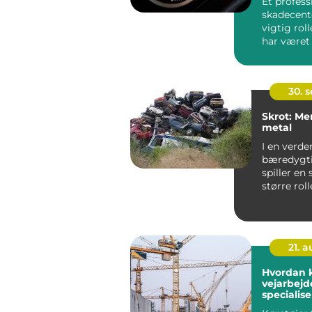
Et profess
skadecente
vigtig roll
har været 
...
30. 
Skrot: Me
metal
I en verde
bæredygt
spiller en 
større roll
ikke blot u
21. 
Hvordan k
vejarbejd
specialise