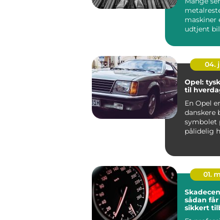
Mange se
metalrest
maskiner e
udtjent bi
problem, 
fylder op. 
04. j
Opel: tysk
til hverd
En Opel e
danskere 
symbolet 
pålidelig 
der bare fu
01. 
Skadecente
sådan får
sikkert ti
vejen