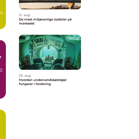
r
os
21. aug
De mest miljøvenlige lastbiler på
markedet
e
70
20. aug
Hvordan undervandskøretøjer
fungerer i forskning