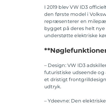
I 2019 blev VW ID3 offici
den første model i Volks
repræsenterer en milepæl f
bygget på deres helt nye 
understøtte elektriske kør
**Nøglefunktione
– Design: VW ID3 adskiller
futuristiske udseende og 
et dristigt frontgrilldes
udtryk.
– Ydeevne: Den elektriske