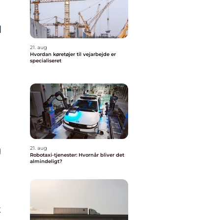
l
21. aug
Hvordan køretøjer til vejarbejde er
specialiseret
g
21. aug
Robotaxi-tjenester: Hvornår bliver det
almindeligt?
t