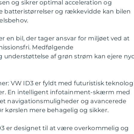
n og sikrer optimal acceleration og
e batteristørrelser og rækkevidde kan bilen
selsbehov.
r en bil, der tager ansvar for miljøet ved at
missionsfri. Medfølgende
understøttelse af grøn strøm kan ejere ny
er: VW ID3 er fyldt med futuristisk teknolog
ner. En intelligent infotainment-skærm med
get navigationsmuligheder og avancerede
r kørslen mere behagelig og sikker.
D3 er designet til at være overkommelig og