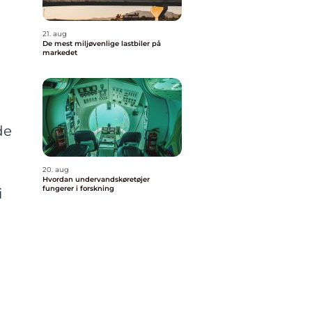
21. aug
De mest miljøvenlige lastbiler på
markedet
de
20. aug
Hvordan undervandskøretøjer
fungerer i forskning
i