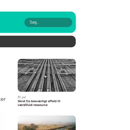
31. jul
ker
Skrot fra besværligt affald til
værdifuld ressource