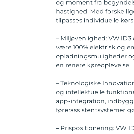
og moment fra begyndelse
hastighed. Med forskellig
tilpasses individuelle kør
– Miljøvenlighed: VW ID3 e
være 100% elektrisk og e
opladningsmuligheder og 
en renere køreoplevelse.
– Teknologiske Innovation
og intellektuelle funktio
app-integration, indbyg
førerassistentsystemer gø
– Prispositionering: VW I