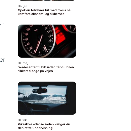
04. jul
Opel: en folkekær bil med fokus på
komfort, økonomi og sikkerhed
er
er
01. maj
Skadecenter til bil: sådan får du bilen
sikkert tilbage på vejen
01. feb
Køreskole odense sådan vælger du
den rette undervisning