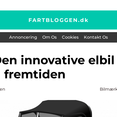
FARTBLOGGEN.
dk
Annoncering
Om Os
Cookies
Kontakt Os
il fremtiden
sen
Bilmær