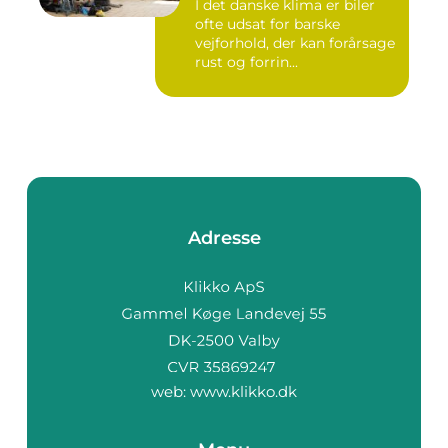
I det danske klima er biler
ofte udsat for barske
vejforhold, der kan forårsage
rust og forrin...
Adresse
web:
www.klikko.dk