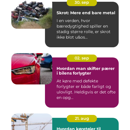
30. sep
Skrot: Mere end bare metal
I en verden, hvor
bæredygtighed spiller en
stadig større rolle, er skrot
ikke blot u&os...
02. sep
Hvordan man skifter pærer
i bilens forlygter
At køre med defekte
forlygter er både farligt og
ulovligt. Heldigvis er det ofte
en opg...
21. aug
Hvordan køretøjer til