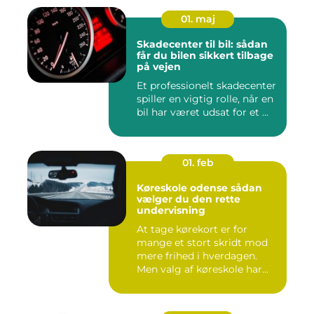
01. maj
Skadecenter til bil: sådan
får du bilen sikkert tilbage
på vejen
Et professionelt skadecenter
spiller en vigtig rolle, når en
bil har været udsat for et ...
01. feb
Køreskole odense sådan
vælger du den rette
undervisning
At tage kørekort er for
mange et stort skridt mod
mere frihed i hverdagen.
Men valg af køreskole har...