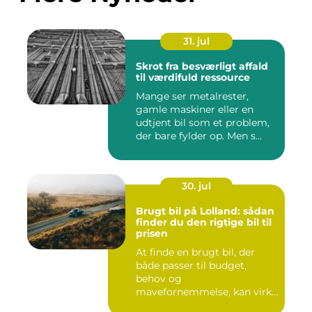
31. jul
Skrot fra besværligt affald
til værdifuld ressource
Mange ser metalrester,
gamle maskiner eller en
udtjent bil som et problem,
der bare fylder op. Men s...
30. jul
Brugt bil på Lolland: sådan
finder du den rigtige bil til
prisen
At finde en brugt bil, der
både passer til budget,
behov og
mavefornemmelse, kan virke
uoversk...