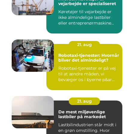
vejarbejde er specialiseret
Køretøjer til vejarbejde er
ikke almindelige lastbiler
eller entreprenørmaskine...
21. aug
Robotaxi-tjenester: Hvornår
bliver det almindeligt?
Robotaxi-tjenester er på vej
til at ændre måden, vi
bevæger os i byerne p&ar...
21. aug
De mest miljøvenlige
lastbiler på markedet
Lastbilindustrien står midt i
en grøn omstilling. Hvor