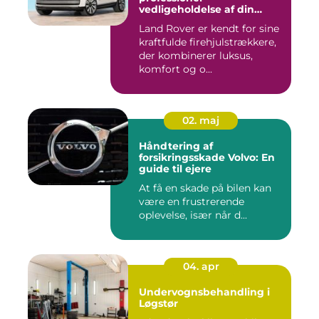
vedligeholdelse af din
firehjulstrækker
Land Rover er kendt for sine
kraftfulde firehjulstrækkere,
der kombinerer luksus,
komfort og o...
02. maj
Håndtering af
forsikringsskade Volvo: En
guide til ejere
At få en skade på bilen kan
være en frustrerende
oplevelse, især når d...
04. apr
Undervognsbehandling i
Løgstør