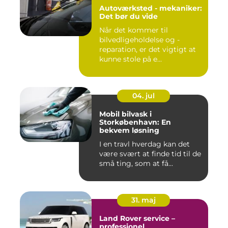
Autoværksted - mekaniker:
Det bør du vide
Når det kommer til
bilvedligeholdelse og -
reparation, er det vigtigt at
kunne stole på e...
04. jul
Mobil bilvask i
Storkøbenhavn: En
bekvem løsning
I en travl hverdag kan det
være svært at finde tid til de
små ting, som at få...
31. maj
Land Rover service –
professionel