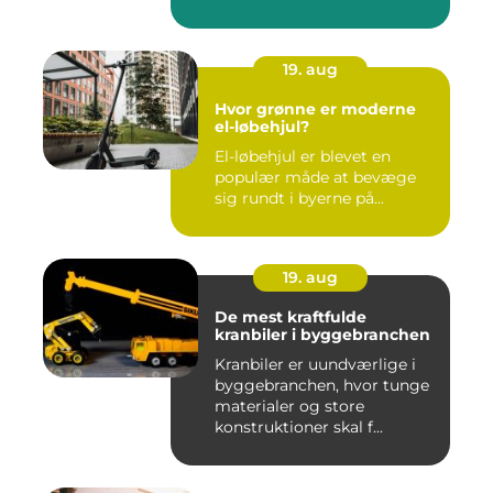
19. aug
Hvor grønne er moderne
el-løbehjul?
El-løbehjul er blevet en
populær måde at bevæge
sig rundt i byerne på...
19. aug
De mest kraftfulde
kranbiler i byggebranchen
Kranbiler er uundværlige i
byggebranchen, hvor tunge
materialer og store
konstruktioner skal f...