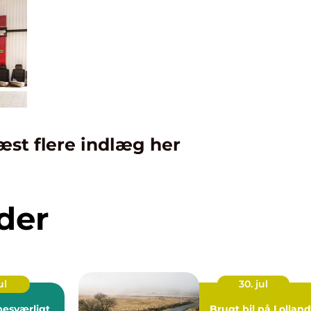
æst flere indlæg her
der
ul
30. jul
Brugt bil på Lolland