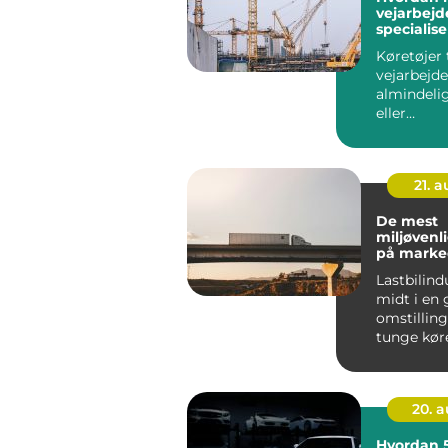
vejarbejd
specialise
Køretøjer t
vejarbejde
almindelig
eller
entrepren
21. 
De mest
miljøvenli
på marke
Lastbilind
midt i en
omstilling
tunge køret
20. 
Hvordan 