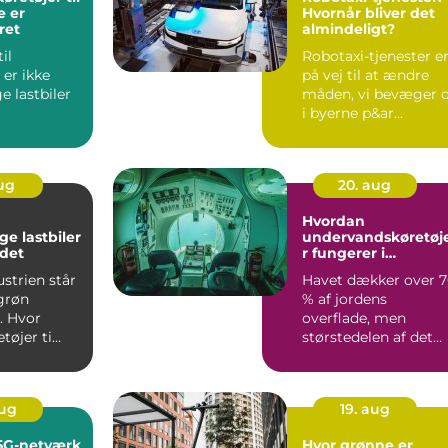
e er
Hvornår bliver det
ret
almindeligt?
il
Robotaxi-tjenester e
 er ikke
på vej til at ændre
e lastbiler
måden, vi bevæger 
i byerne p&ar...
ørmaskine...
aug
20. aug
Hvordan
ge lastbiler
undervandskøretøj
det
r fungerer i
forskning
ustrien står
Havet dækker over 
 grøn
% af jordens
. Hvor
overflade, men
øjer ti...
størstedelen af det
ligger stadig skju...
aug
19. aug
5G-netværk
Hvor grønne er