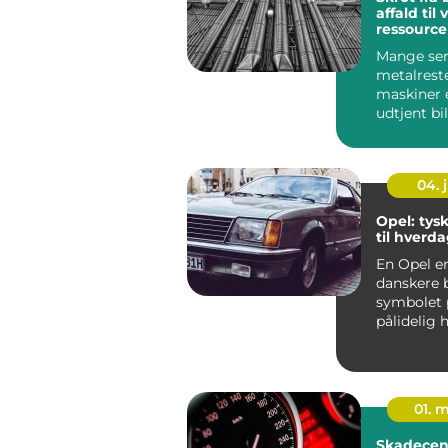
affald til
ressource
Mange se
metalrest
maskiner e
udtjent bi
problem, 
fylder op. 
04. j
Opel: tysk
til hverd
En Opel e
danskere 
symbolet 
pålidelig 
der bare fu
01. 
Skadecente