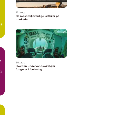
21. aug
r
De mest miljøvenlige lastbiler på
markedet
os
e
20. aug
Hvordan undervandskøretøjer
fungerer i forskning
70