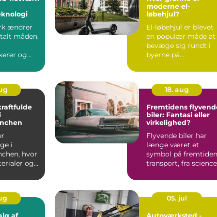
moderne el-
eknologi
løbehjul?
rk ændrer
El-løbehjul er blevet
alt måden,
en populær måde at
bevæge sig rundt i
erer og
byerne på...
aug
18. aug
raftfulde
Fremtidens flyvend
i
biler: Fantasi eller
anchen
virkelighed?
er
Flyvende biler har
ge i
længe været et
chen, hvor
symbol på fremtide
erialer og
transport, fra science
truktioner
fict...
aug
05. jul
alg af
Autoværksted -