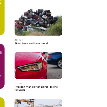
n
30. sep
Skrot: Mere end bare metal
l
og
e
02. sep
Hvordan man skifter pærer i bilens
forlygter