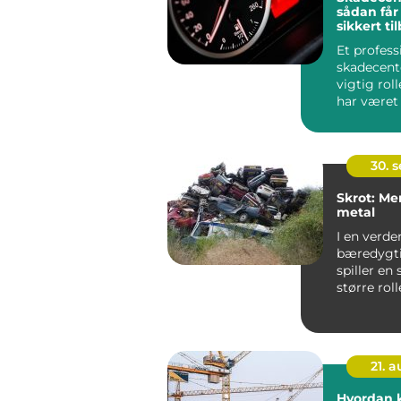
sådan får
sikkert ti
vejen
Et profess
skadecente
vigtig roll
har været 
...
30. 
Skrot: Me
metal
I en verde
bæredygt
spiller en 
større roll
ikke blot u
21. 
Hvordan k