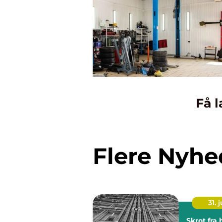
Få l
Flere Nyhe
31. j
Skrot fra besværligt