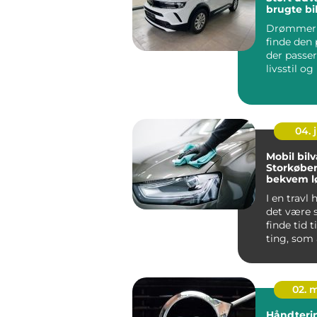
brugte bil
Drømmer 
finde den 
der passer 
livsstil o
køb...
04. j
Mobil bilv
Storkøbe
bekvem l
I en travl
det være 
finde tid 
ting, som a
02. 
Håndterin