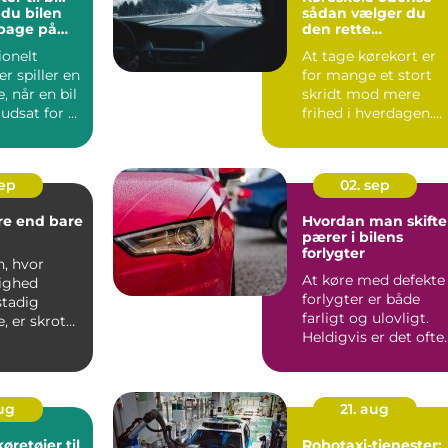
 du bilen
sådan vælger du
lbage på
den rette
undervisning
ionelt
At tage kørekort er
r spiller en
for mange et stort
e, når en bil
skridt mod mere
udsat for et
frihed i hverdagen.
Men valg af køreskol
har...
sep
02. sep
re end bare
Hvordan man skifte
pærer i bilens
forlygter
n, hvor
At køre med defekte
ighed
forlygter er både
stadig
farligt og ulovligt.
e, er skrot
Heldigvis er det ofte
&os...
en opg...
aug
21. aug
øretøjer til
Robotaxi-tjenester: