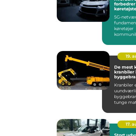
forbedrer
køretøjst
5G-netvæ
fundament
køretøjer
kommunik
inte...
19. 
De mest k
kranbiler 
byggebr
Kranbiler 
uundværli
byggebran
tunge mat
store kons
skal f...
17. 
Stort udv