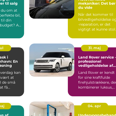
er til salg
mekaniker: Det bør
du vide
du om at
Når det kommer til
perfekte bil,
bilvedligeholdelse o
til din
-reparation, er det
g budget? At
vigtigt at kunne stol
på e...
ul
31. maj
ask i
Land Rover service 
nhavn: En
professionel
øsning
vedligeholdelse af
din firehjulstrækker
 hverdag kan
Land Rover er kendt
svært at
for sine kraftfulde
til de små
firehjulstrækkere, de
t få...
kombinerer luksus,
komfort og o...
maj
04. apr
g af
Undervognsbehand