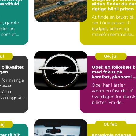
 værdifuld
sådan finder du de
rigtige bil til prisen
r
At finde en brugt bil,
er, gamle
der både passer til
ller en
budget, behov og
l som et
mavefornemmelse,
der bare
kan virke uoversk...
Men s...
ul
04. jul
 bilkvalitet
Opel: en folkekær bi
agen
med fokus på
komfort, økonomi 
r for mange
sikkerhed
Opel har i årtier
blevet
været en fast del af
på en
hverdagen for dansk
hverdagsbil,
bilister. Fra de
ng...
klassiske f...
maj
01. feb
r til bil:
Køreskole odense