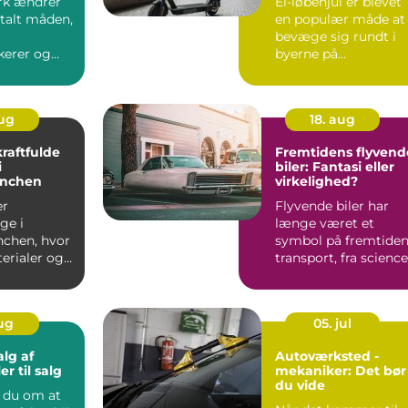
rk ændrer
El-løbehjul er blevet
alt måden,
en populær måde at
bevæge sig rundt i
erer og
byerne på...
aug
18. aug
raftfulde
Fremtidens flyvend
i
biler: Fantasi eller
anchen
virkelighed?
er
Flyvende biler har
ge i
længe været et
chen, hvor
symbol på fremtide
erialer og
transport, fra science
truktioner
fict...
aug
05. jul
alg af
Autoværksted -
er til salg
mekaniker: Det bør
du vide
du om at