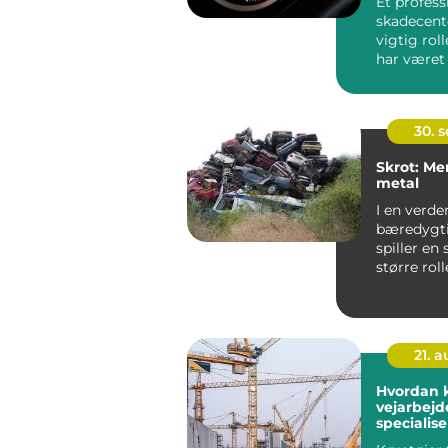
Et profess
skadecente
vigtig roll
har været 
...
30. 
Skrot: Me
metal
I en verde
bæredygt
spiller en 
større roll
ikke blot u
21. 
Hvordan k
vejarbejd
specialise