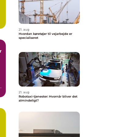
e
21. aug
Hvordan køretøjer til vejarbejde er
specialiseret
r
21. aug
Robotaxi-tjenester: Hvornår bliver det
almindeligt?