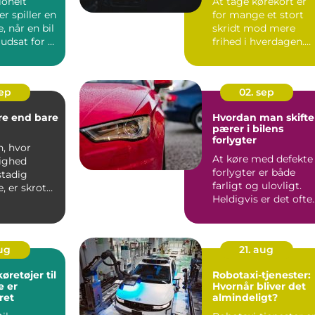
ionelt
At tage kørekort er
r spiller en
for mange et stort
e, når en bil
skridt mod mere
udsat for et
frihed i hverdagen.
Men valg af køreskol
har...
sep
02. sep
re end bare
Hvordan man skifte
pærer i bilens
forlygter
n, hvor
At køre med defekte
ighed
forlygter er både
stadig
farligt og ulovligt.
e, er skrot
Heldigvis er det ofte
&os...
en opg...
aug
21. aug
øretøjer til
Robotaxi-tjenester:
e er
Hvornår bliver det
ret
almindeligt?