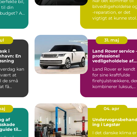
Når det kommer til
perfekte bil,
bilvedligeholdelse o
til din
-reparation, er det
g budget? At
vigtigt at kunne stol
på e...
ul
31. maj
ask i
Land Rover service 
nhavn: En
professionel
øsning
vedligeholdelse af
din firehjulstrækker
 hverdag kan
Land Rover er kendt
svært at
for sine kraftfulde
til de små
firehjulstrækkere, de
t få...
kombinerer luksus,
komfort og o...
maj
04. apr
g af
Undervognsbehand
gsskade
ing i Løgstør
guide til
I det danske klima er