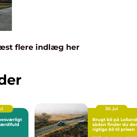
æst flere indlæg her
der
ul
30. jul
Brugt bil på Lolland
 værdifuld
sådan finder du de
rigtige bil til prisen