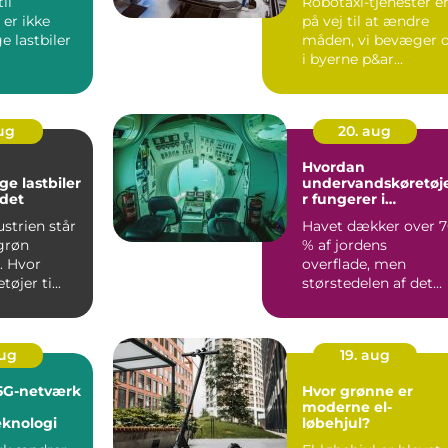
il
Robotaxi-tjenester e
 er ikke
på vej til at ændre
e lastbiler
måden, vi bevæger 
i byerne p&ar...
ørmaskine...
aug
20. aug
Hvordan
ge lastbiler
undervandskøretøj
det
r fungerer i
forskning
ustrien står
Havet dækker over 
 grøn
% af jordens
. Hvor
overflade, men
øjer ti...
størstedelen af det
ligger stadig skju...
aug
19. aug
5G-netværk
Hvor grønne er
moderne el-
eknologi
løbehjul?