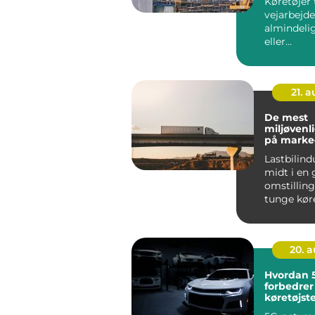
Køretøjer t
vejarbejde
almindelig
eller
entrepren
21. 
De mest
miljøvenli
på marke
Lastbilind
midt i en
omstilling
tunge køret
20. 
Hvordan 
forbedrer
køretøjst