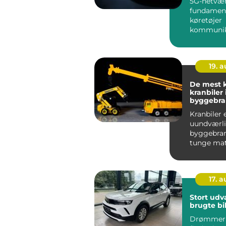
5G-netvæ
fundament
køretøjer
kommunik
inte...
19. 
De mest k
kranbiler 
byggebr
Kranbiler 
uundværli
byggebran
tunge mat
store kons
skal f...
17. 
Stort udv
brugte bil
Drømmer 