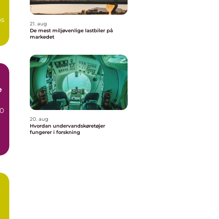
r
os
21. aug
De mest miljøvenlige lastbiler på
markedet
e
70
20. aug
Hvordan undervandskøretøjer
fungerer i forskning