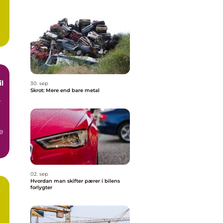
l
30. sep
Skrot: Mere end bare metal
og
e
02. sep
Hvordan man skifter pærer i bilens
forlygter