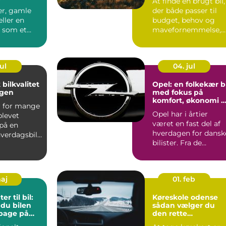
r
At finde en brugt bil,
er, gamle
der både passer til
ller en
budget, behov og
l som et
mavefornemmelse,
der bare
kan virke uoversk...
Men s...
ul
04. jul
 bilkvalitet
Opel: en folkekær bi
agen
med fokus på
komfort, økonomi 
r for mange
sikkerhed
Opel har i årtier
blevet
været en fast del af
på en
hverdagen for dansk
hverdagsbil,
bilister. Fra de
ng...
klassiske f...
maj
01. feb
r til bil:
Køreskole odense
 du bilen
sådan vælger du
lbage på
den rette
undervisning