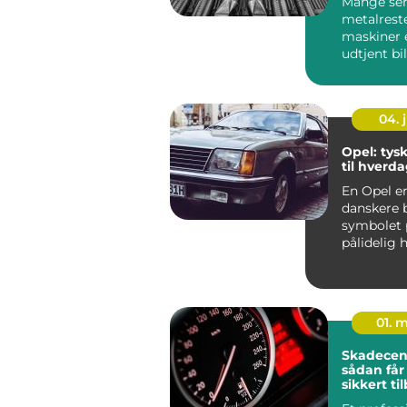
Mange se
metalrest
maskiner e
udtjent bi
problem, 
fylder op. 
04. j
Opel: tysk
til hverd
En Opel e
danskere 
symbolet 
pålidelig 
der bare fu
01. 
Skadecente
sådan får
sikkert ti
vejen