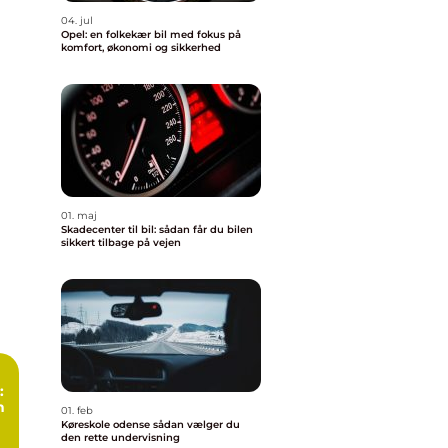
04. jul
Opel: en folkekær bil med fokus på
komfort, økonomi og sikkerhed
01. maj
Skadecenter til bil: sådan får du bilen
sikkert tilbage på vejen
:
n
01. feb
Køreskole odense sådan vælger du
den rette undervisning