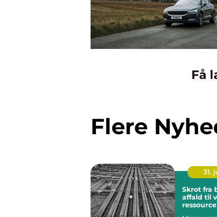
Få l
Flere Nyhe
31. j
Skrot fra besværligt
affald til
ressource