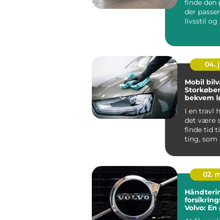
finde den 
der passer 
livsstil o
køb...
04. j
Mobil bilv
Storkøbe
bekvem l
I en travl
det være 
finde tid 
ting, som a
02. 
Håndterin
forsikrin
Volvo: En 
ejere