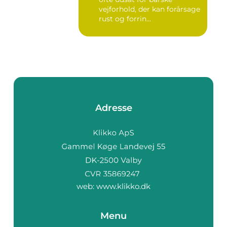
vejforhold, der kan forårsage
rust og forrin...
Adresse
web:
www.klikko.dk
Menu