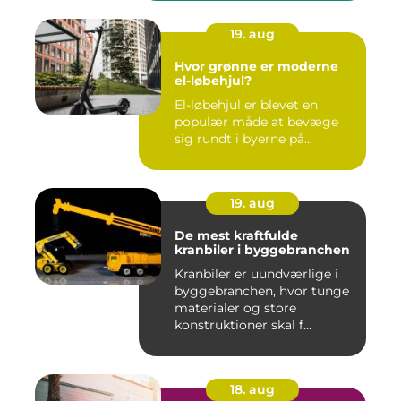
19. aug
Hvor grønne er moderne
el-løbehjul?
El-løbehjul er blevet en
populær måde at bevæge
sig rundt i byerne på...
19. aug
De mest kraftfulde
kranbiler i byggebranchen
Kranbiler er uundværlige i
byggebranchen, hvor tunge
materialer og store
konstruktioner skal f...
18. aug