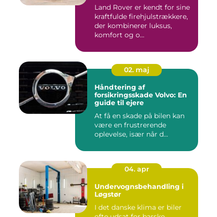
firehjulstrækker
Land Rover er kendt for sine
kraftfulde firehjulstrækkere,
der kombinerer luksus,
komfort og o...
02. maj
Håndtering af
forsikringsskade Volvo: En
guide til ejere
At få en skade på bilen kan
være en frustrerende
oplevelse, især når d...
04. apr
Undervognsbehandling i
Løgstør
I det danske klima er biler
ofte udsat for barske