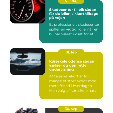
01. maj
Skadecenter til bil: sådan
får du bilen sikkert tilbage
på vejen
Et professionelt skadecenter
spiller en vigtig rolle, når en
bil har været udsat for et ...
01. feb
Køreskole odense sådan
vælger du den rette
undervisning
At tage kørekort er for
mange et stort skridt mod
mere frihed i hverdagen.
Men valg af køreskole har...
30. sep