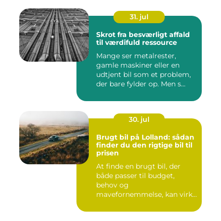
31. jul
Skrot fra besværligt affald
til værdifuld ressource
Mange ser metalrester,
gamle maskiner eller en
udtjent bil som et problem,
der bare fylder op. Men s...
30. jul
Brugt bil på Lolland: sådan
finder du den rigtige bil til
prisen
At finde en brugt bil, der
både passer til budget,
behov og
mavefornemmelse, kan virke
uoversk...