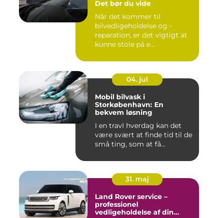
Det bør du vide
Når det kommer til
bilvedligeholdelse og -
reparation, er det vigtigt at
kunne stole på e...
04. jul
Mobil bilvask i
Storkøbenhavn: En
bekvem løsning
I en travl hverdag kan det
være svært at finde tid til de
små ting, som at få...
31. maj
Land Rover service –
professionel
vedligeholdelse af din