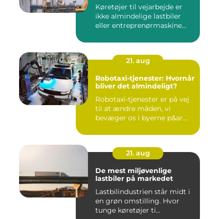
Køretøjer til vejarbejde er
ikke almindelige lastbiler
eller entreprenørmaskine...
21. aug
Robotaxi-tjenester: Hvornår
bliver det almindeligt?
Robotaxi-tjenester er på vej
til at ændre måden, vi
bevæger os i byerne p&ar...
21. aug
De mest miljøvenlige
lastbiler på markedet
Lastbilindustrien står midt i
en grøn omstilling. Hvor
tunge køretøjer ti...