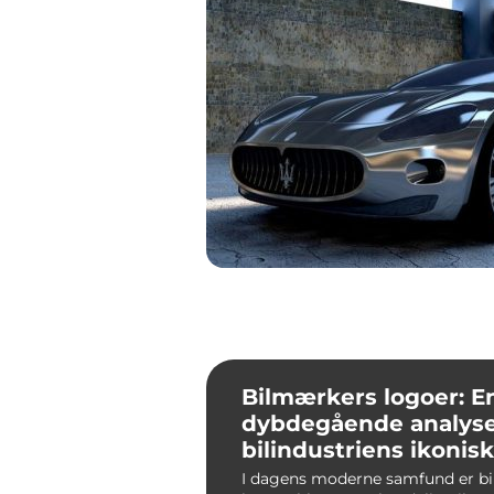
Bilmærkers logoer: E
dybdegående analyse
bilindustriens ikonis
symbolik
I dagens moderne samfund er b