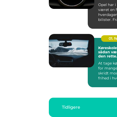
sikkerhe
Opel har i 
været en f
hverdagen
bilister. F
klassiske f.
01. 
Køreskol
sådan væ
den rette
undervis
At tage kø
for mange
skridt mo
frihed i h
Men valg 
har...
Tidligere