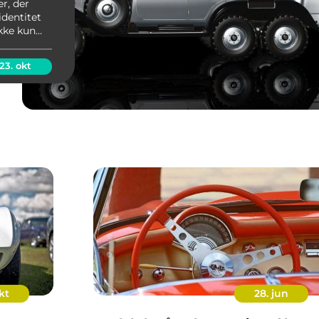
r, der
identitet
kke kun
terer også
23. okt
kt
28. jun