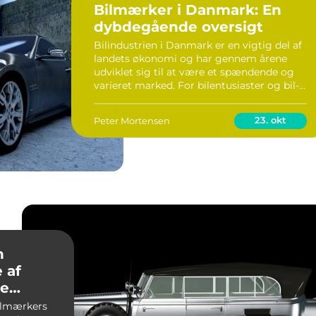
Bilmærker i Danmark: En
dybdegående oversigt
Bilindustrien i Danmark er en vigtig del af
landets økonomi og har gennem årene
udviklet sig til at være et spændende og
varieret marked. For bilentusiaster og bil-
ejere er det vigtigt at have en god
forståelse af de mange forskellige
23. okt
Peter Mortensen
bilmærker, der ...
n
 af
ke
ilmærkers