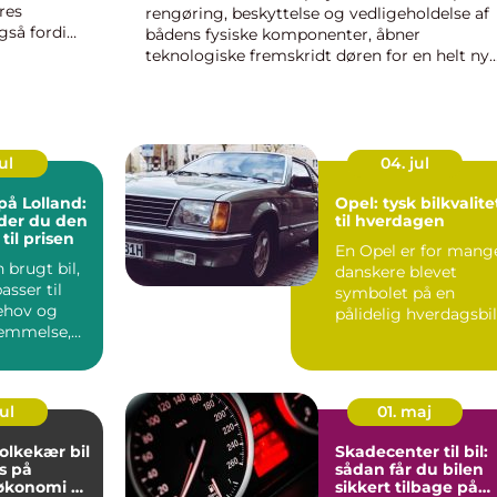
res
rengøring, beskyttelse og vedligeholdelse af
gså fordi
bådens fysiske komponenter, åbner
teknologiske fremskridt døren for en helt ny
tilgang til bådpleje. Fremtidens b&arin...
ul
04. jul
på Lolland:
Opel: tysk bilkvalite
der du den
til hverdagen
 til prisen
En Opel er for mang
 brugt bil,
danskere blevet
asser til
symbolet på en
ehov og
pålidelig hverdagsbil
emmelse,
der bare fung...
uoversk...
ul
01. maj
folkekær bil
Skadecenter til bil:
s på
sådan får du bilen
 økonomi og
sikkert tilbage på