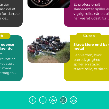
d
vejen
årtier
Et professionelt
ast del af
skadecenter spiller e
 for danske
vigtig rolle, når en bi
ra de
har været udsat for 
..
...
feb
30. sep
e odense
Skrot: Mere end ba
lger du
metal
I en verden, hvor
ning
rekort er
bæredygtighed
 et stort
spiller en stadig
d mere
større rolle, er skrot
verdagen.
ikke blot u&os...
af køreskole
1
…
24
25
26