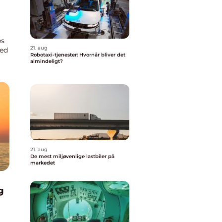
es
21. aug
med
Robotaxi-tjenester: Hvornår bliver det
almindeligt?
21. aug
De mest miljøvenlige lastbiler på
markedet
g