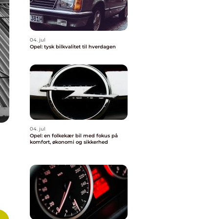
04. jul
Opel: tysk bilkvalitet til hverdagen
04. jul
Opel: en folkekær bil med fokus på
komfort, økonomi og sikkerhed