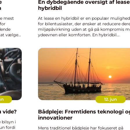
e
En dybdegående oversigt af lease
n
hybridbil
de mest
At lease en hybridbil er en populær mulighed
for
for bilentusiaster, der ønsker at reducere der
ydende
miljøpåvirkning uden at gå på kompromis 
 at vælge
ydeevnen eller komforten. En hybridbil
arakter og
kombinerer en forbrændingsmot...
un
12. jun
u vide?
Bådpleje: Fremtidens teknologi o
innovationer
 bilsyn i
un fordi
Mens traditionel bådpleje har fokuseret på