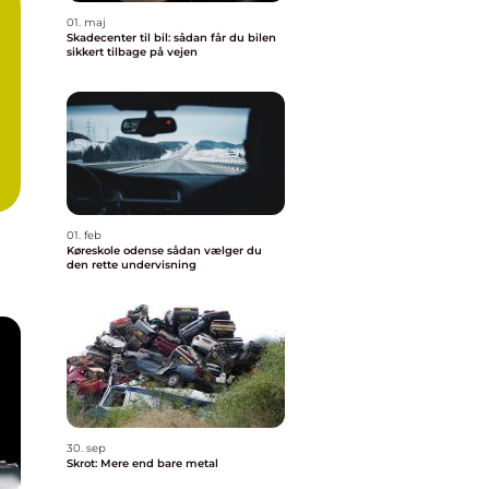
01. maj
Skadecenter til bil: sådan får du bilen
sikkert tilbage på vejen
01. feb
Køreskole odense sådan vælger du
den rette undervisning
30. sep
Skrot: Mere end bare metal