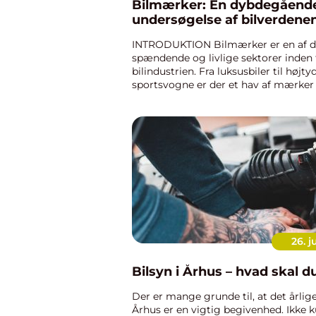
Bilmærker: En dybdegåend
undersøgelse af bilverdene
INTRODUKTION Bilmærker er en af 
spændende og livlige sektorer inden 
bilindustrien. Fra luksusbiler til højt
sportsvogne er der et hav af mærker
imellem, hver med sin egen unikke k
funktioner. I denne artikel vil v...
26. j
Bilsyn i Århus – hvad skal d
Der er mange grunde til, at det årlige
Århus er en vigtig begivenhed. Ikke k