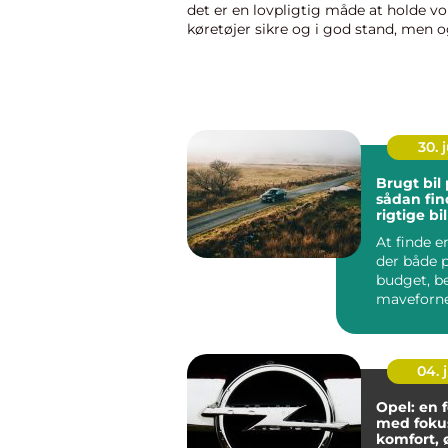
det er en lovpligtig måde at holde vo
køretøjer sikre og i god stand, men o
det giver mulighed for at opda...
30. j
Brugt bil 
sådan fin
rigtige bil
At finde en
der både p
budget, b
maveforn
kan virke 
04. j
Opel: en 
med foku
komfort,