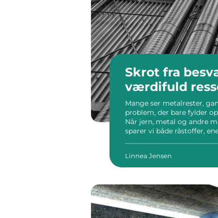
Skrot fra besværligt affald til
værdifuld res
Mange ser metalrester, gam
problem, der bare fylder op
Når jern, metal og andre ma
sparer vi både råstoffer, e
penge for det, du alligevel 
Linnea Jensen