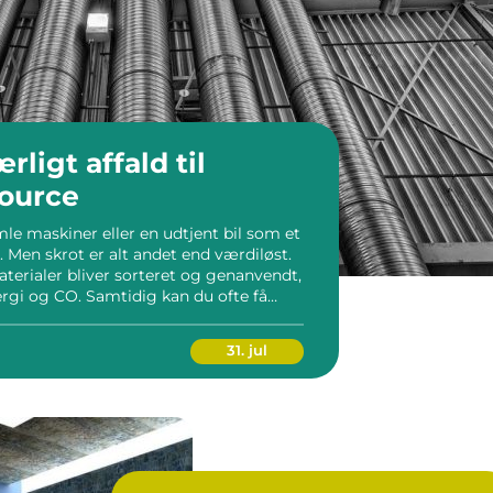
source
le maskiner eller en udtjent bil som et
. Men skrot er alt andet end værdiløst.
terialer bliver sorteret og genanvendt,
nergi og CO. Samtidig kan du ofte få
ikke skal bruge mere. I […]
31. jul