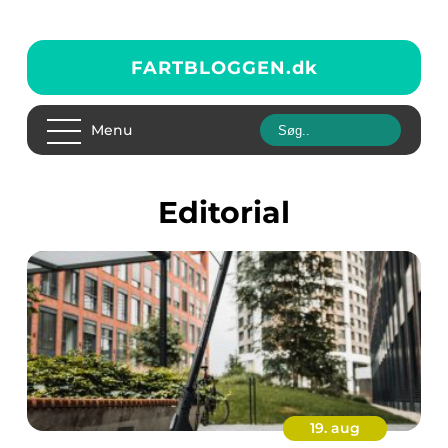
FARTBLOGGEN.
dk
Menu
editorial
19. aug